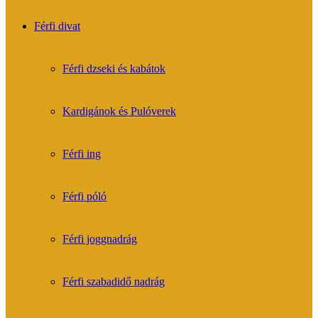
Férfi divat
Férfi dzseki és kabátok
Kardigánok és Pulóverek
Férfi ing
Férfi póló
Férfi joggnadrág
Férfi szabadidő nadrág