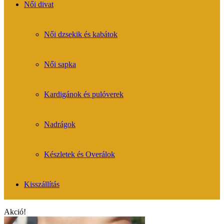
Női divat
Női dzsekik és kabátok
Női sapka
Kardigánok és pulóverek
Nadrágok
Készletek és Overálok
Kisszállítás
Akció!