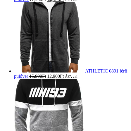
ATHLETIC 0891 férfi
pulóver
15,900
Ft
12,900
Ft
ÁFA val