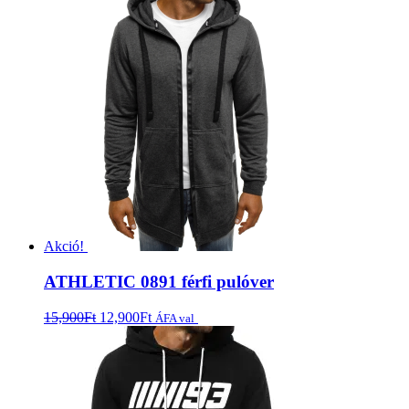
Akció!
ATHLETIC 0891 férfi pulóver
15,900
Ft
12,900
Ft
Opciók választása
ÁFA val