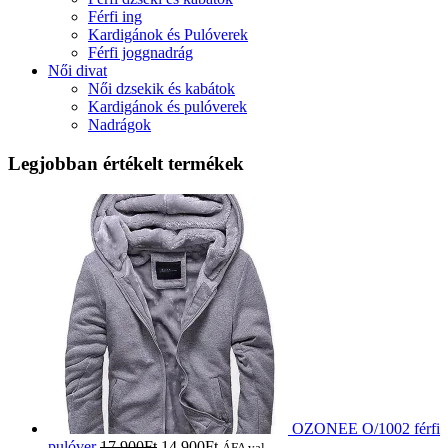
Férfi ing
Kardigánok és Pulóverek
Férfi joggnadrág
Női divat
Női dzsekik és kabátok
Kardigánok és pulóverek
Nadrágok
Legjobban értékelt termékek
OZONEE O/1002 férfi
pulóver
17,900
Ft
14,900
Ft
ÁFA val