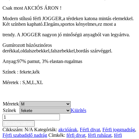
Csak most AKCIÓS ÁRON !
Modern stílusú férfi JOGGER,a térdeken katona mintás elemekkel.
Két színben kapható.Elegáns,sportos kényelmes,ez most a
trendy. A JOGGER nagyon jó minőségü anyagból van legyártva.
Gumírozott húzószinóros
derékkal,oldalszebekkel,falszebekkel,bordás szárvéggel.
Anyag:97% pamut, 3% elastan-rugalmas
Színek : fekete,kék
Méretek : S,M,L,XL
Méretek
Színek
Kiürítés
Kosárba rakom
Cikkszám:
N/A
Kategóriák:
akcióárak
,
Férfi divat
,
Férfi joggnadrág
,
Férfi szabadidő nadrág
Címkék:
férfi divat
,
férfi ruházat
,
férfi