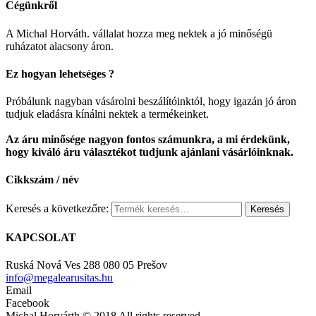
Cégünkről
A Michal Horváth. vállalat hozza meg nektek a jó minőségü
ruházatot alacsony áron.
Ez hogyan lehetséges ?
Próbálunk nagyban vásárolni beszálítóinktól, hogy igazán jó áron
tudjuk eladásra kínálni nektek a termékeinket.
Az áru minősége nagyon fontos számunkra, a mi érdekünk,
hogy kiváló áru választékot tudjunk ajánlani vásárlóinknak.
Cikkszám / név
Keresés a következőre:
KAPCSOLAT
Ruská Nová Ves 288 080 05 Prešov
info@megalearusitas.hu
Email
Facebook
Michal Horvárth © 2018 All rights reserved.