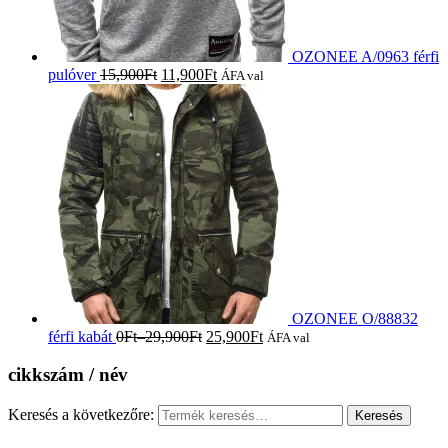
OZONEE A/0963 férfi
pulóver
15,900
Ft
11,900
Ft
ÁFA val
OZONEE O/88832
férfi kabát
0
Ft
–
29,900
Ft
25,900
Ft
ÁFA val
cikkszám / név
Keresés a következőre: