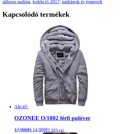
stílusos nadrág
,
kolekció 2017
,
nadrágok és joggerek
Kapcsolódó termékek
Akció!
OZONEE O/1002 férfi pulóver
17,900
Ft
14,900
Ft
Opciók választása
ÁFA val