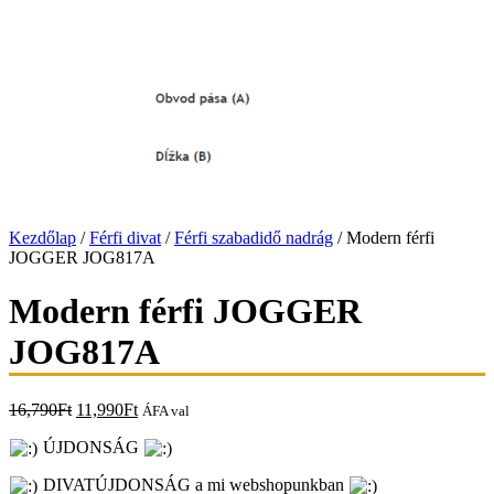
Kezdőlap
/
Férfi divat
/
Férfi szabadidő nadrág
/ Modern férfi
JOGGER JOG817A
Modern férfi JOGGER
JOG817A
16,790
Ft
11,990
Ft
ÁFA val
ÚJDONSÁG
DIVATÚJDONSÁG a mi webshopunkban