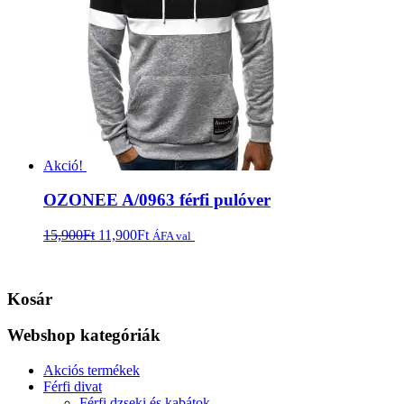
Akció!
OZONEE A/0963 férfi pulóver
15,900
Ft
11,900
Ft
Opciók választása
ÁFA val
Kosár
Webshop kategóriák
Akciós termékek
Férfi divat
Férfi dzseki és kabátok