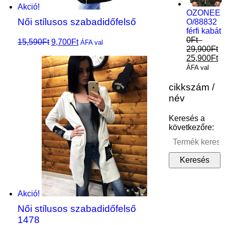
Akció!
OZONEE
Női stílusos szabadidőfelső
O/88832
férfi kabát
0
Ft
–
15,590
Ft
9,700
Ft
Opciók
ÁFA val
29,900
Ft
választása
25,900
Ft
ÁFA val
cikkszám /
név
Keresés a
következőre:
Akció!
Női stílusos szabadidőfelső
1478