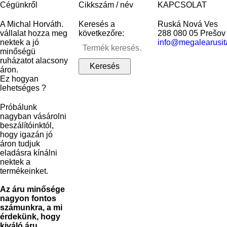
Cégünkről
Cikkszám / név
KAPCSOLAT
A Michal Horváth.
Keresés a
Ruská Nová Ves
vállalat hozza meg
következőre:
288 080 05 Prešov
nektek a jó
info@megalearusit
minőségü
ruházatot alacsony
áron.
Ez hogyan
lehetséges ?
Próbálunk
nagyban vásárolni
beszálítóinktól,
hogy igazán jó
áron tudjuk
eladásra kínálni
nektek a
termékeinket.
Az áru minősége
nagyon fontos
számunkra, a mi
érdekünk, hogy
kiváló áru