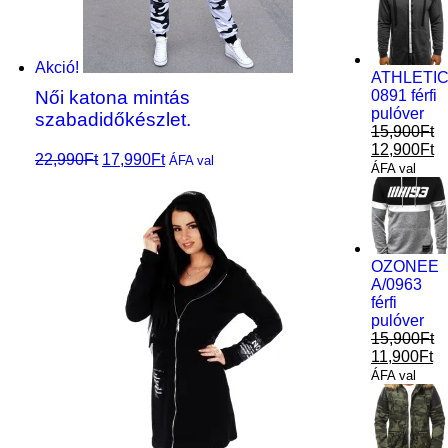
Akció!
ATHLETI
Női katona mintás
0891 férfi
pulóver
szabadidőkészlet.
15,900
Ft
12,900
Ft
22,990
Ft
17,990
Ft
Opciók
ÁFA val
ÁFA val
választása
OZONEE
A/0963
férfi
pulóver
15,900
Ft
11,900
Ft
ÁFA val