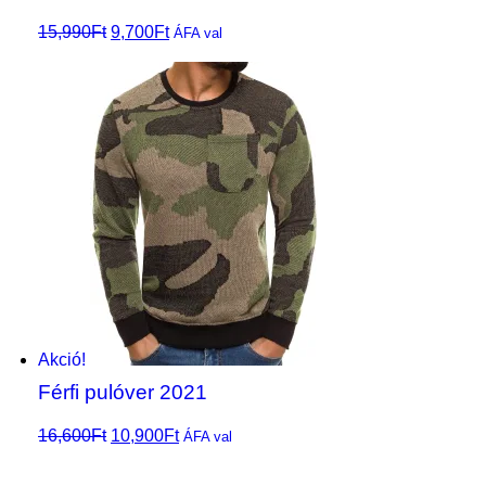
15,990
Ft
9,700
Ft
Opciók
ÁFA val
választása
Akció!
Férfi pulóver 2021
16,600
Ft
10,900
Ft
Opciók
ÁFA val
választása