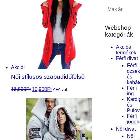
Szűrés
Webshop
kategóriák
Akciós
termékek
Férfi divat
Férfi
Akció!
dzsek
Női stílusos szabadidőfelső
és
kabát
Férfi
16,890
Ft
10,900
Ft
Opciók
ÁFA val
ing
választása
Kardi
és
Pulóv
Férfi
joggn
Női divat
Női